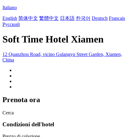
Italiano
English
简体中文
繁體中文
日本語
한국어
Deutsch
Français
Русский
Soft Time Hotel Xiamen
12 Quanzhou Road, vicino Gulangyu Street Garden, Xiamen,
China
Prenota ora
Cerca
Condizioni dell'hotel
Prezzo di colazione